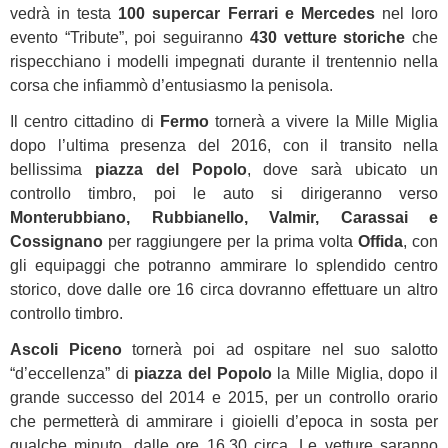
vedrà in testa
100 supercar Ferrari e Mercedes
nel loro
evento “Tribute”, poi seguiranno
430 vetture storiche
che
rispecchiano i modelli impegnati durante il trentennio nella
corsa che infiammò d’entusiasmo la penisola.
Il centro cittadino di
Fermo
tornerà a vivere la Mille Miglia
dopo l’ultima presenza del 2016, con il transito nella
bellissima
piazza del Popolo
, dove sarà ubicato un
controllo timbro, poi le auto si dirigeranno verso
Monterubbiano, Rubbianello, Valmir, Carassai e
Cossignano
per raggiungere per la prima volta
Offida
, con
gli equipaggi che potranno ammirare lo splendido centro
storico, dove dalle ore 16 circa dovranno effettuare un altro
controllo timbro.
Ascoli Piceno
tornerà poi ad ospitare nel suo salotto
“d’eccellenza” di
piazza del Popolo
la Mille Miglia, dopo il
grande successo del 2014 e 2015, per un controllo orario
che permetterà di ammirare i gioielli d’epoca in sosta per
qualche minuto, dalle ore 16,30 circa. Le vetture saranno