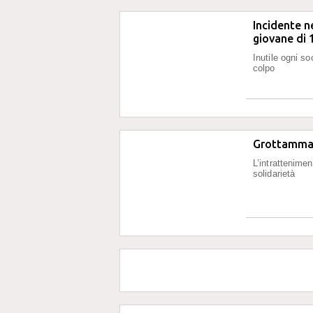
Incidente n
giovane di 
Inutile ogni s
colpo
Grottammare
L’intrattenime
solidarietà