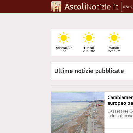
Ascoli
Notizie.it
menu
Adesso AP
Lunedì
Martedì
25°
20° / 36°
22° / 37°
Ultime notizie pubblicate
Mercoledì
23° / 36°
Cambiamenti
europeo per
L'assessore Co
forte collabora