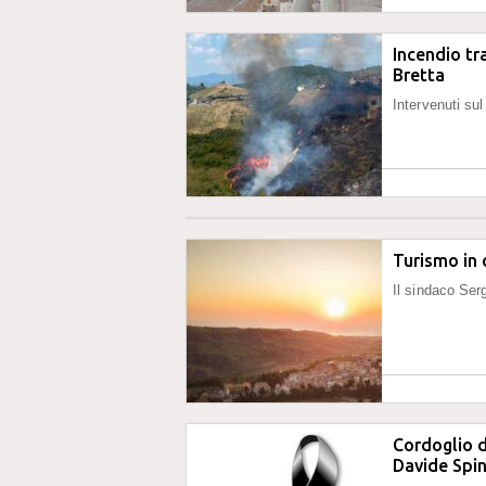
Incendio tr
Bretta
Intervenuti sul
Turismo in
Il sindaco Serg
Cordoglio d
Davide Spi