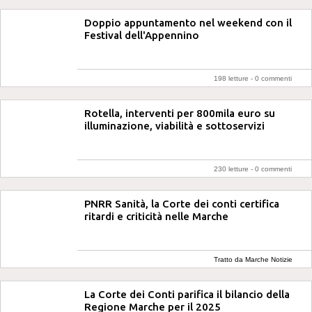
Doppio appuntamento nel weekend con il
Festival dell'Appennino
198 letture -
0 commenti
Rotella, interventi per 800mila euro su
illuminazione, viabilità e sottoservizi
230 letture -
0 commenti
PNRR Sanità, la Corte dei conti certifica
ritardi e criticità nelle Marche
Tratto da Marche Notizie
La Corte dei Conti parifica il bilancio della
Regione Marche per il 2025