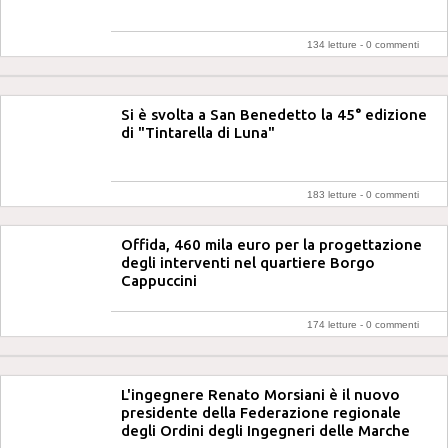
134 letture -
0 commenti
Si è svolta a San Benedetto la 45° edizione
di "Tintarella di Luna"
183 letture -
0 commenti
Offida, 460 mila euro per la progettazione
degli interventi nel quartiere Borgo
Cappuccini
174 letture -
0 commenti
L'ingegnere Renato Morsiani è il nuovo
presidente della Federazione regionale
degli Ordini degli Ingegneri delle Marche