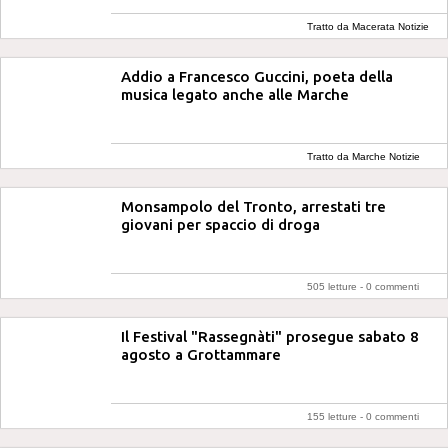
Tratto da Macerata Notizie
Addio a Francesco Guccini, poeta della
musica legato anche alle Marche
Tratto da Marche Notizie
Monsampolo del Tronto, arrestati tre
giovani per spaccio di droga
505 letture -
0 commenti
Il Festival "Rassegnàti" prosegue sabato 8
agosto a Grottammare
155 letture -
0 commenti