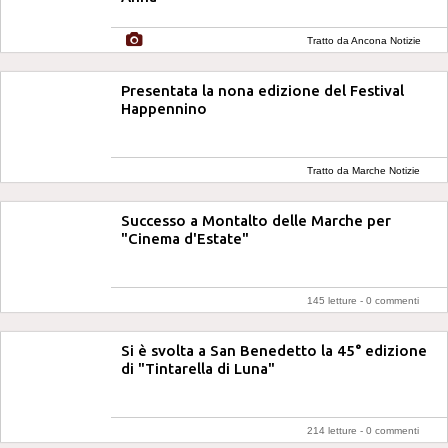
Tratto da Ancona Notizie
Presentata la nona edizione del Festival
Happennino
Tratto da Marche Notizie
Successo a Montalto delle Marche per
"Cinema d'Estate"
145 letture -
0 commenti
Si è svolta a San Benedetto la 45° edizione
di "Tintarella di Luna"
214 letture -
0 commenti