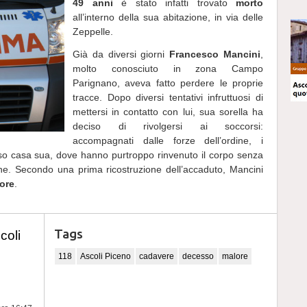
49 anni
è stato infatti trovato
morto
all’interno della sua abitazione, in via delle
Zeppelle.
Già da diversi giorni
Francesco Mancini
,
molto conosciuto in zona Campo
Parignano, aveva fatto perdere le proprie
tracce. Dopo diversi tentativi infruttuosi di
mettersi in contatto con lui, sua sorella ha
deciso di rivolgersi ai soccorsi:
accompagnati dalle forze dell’ordine, i
so casa sua, dove hanno purtroppo rinvenuto il corpo senza
ane. Secondo una prima ricostruzione dell’accaduto, Mancini
ore
.
Tags
coli
118
Ascoli Piceno
cadavere
decesso
malore