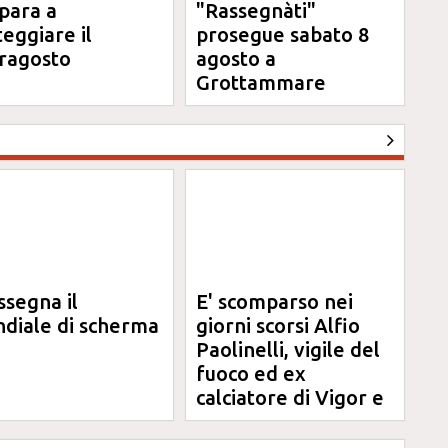
para a
"Rassegnàti"
teggiare il
prosegue sabato 8
ragosto
agosto a
Grottammare
ssegna il
E' scomparso nei
diale di scherma
giorni scorsi Alfio
Paolinelli, vigile del
fuoco ed ex
calciatore di Vigor e
Jesina