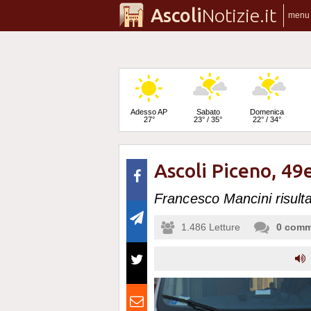
Ascoli
Notizie.it
menu
Adesso AP
Sabato
Domenica
27°
23° / 35°
22° / 34°
Ascoli Piceno, 49
Lunedì
21° / 36°
Francesco Mancini risultav
1.486
Letture
0
comm