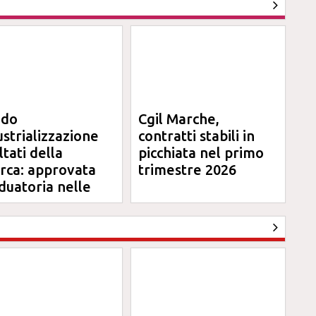
ndo
Cgil Marche,
ustrializzazione
contratti stabili in
ltati della
picchiata nel primo
erca: approvata
trimestre 2026
duatoria nelle
rche