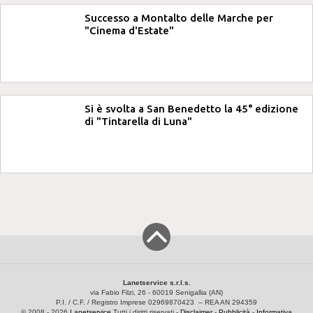
Successo a Montalto delle Marche per
"Cinema d'Estate"
Si è svolta a San Benedetto la 45° edizione
di "Tintarella di Luna"
Lanetservice s.r.l.s.
via Fabio Filzi, 26 - 60019 Senigallia (AN)
P.I. / C.F. / Registro Imprese 02969870423 – REA AN 294359
© 2008 - 2026
Lanetservice
Tutti i diritti riservati -
Disclaimer
-
Pubblicità
-
Informativa