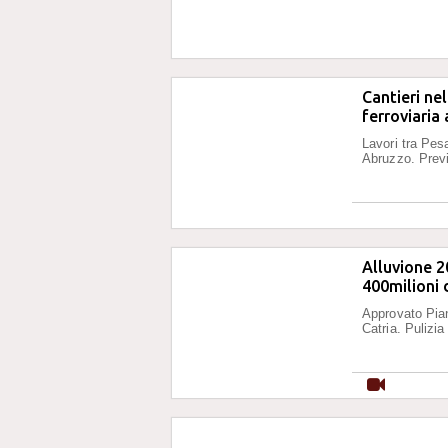
Cantieri ne
ferroviaria
Lavori tra Pes
Abruzzo. Previ
Alluvione 2
400milioni d
Approvato Pian
Catria. Pulizi