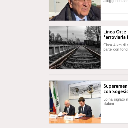
alloggi non as
Linea Orte 
ferroviaria
Circa 4 km di r
parte con fon
Superament
con Sogesid
Lo ha siglato i
Babini