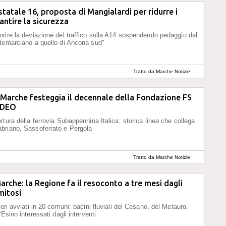
 statale 16, proposta di Mangialardi per ridurre i
antire la sicurezza
rire la deviazione del traffico sulla A14 sospendendo pedaggio dal
temarciano a quello di Ancona sud"
Tratto da Marche Notizie
Marche festeggia il decennale della Fondazione FS
VIDEO
rtura della ferrovia Subappennina Italica: storica linea che collega
briano, Sassoferrato e Pergola
Tratto da Marche Notizie
arche: la Regione fa il resoconto a tre mesi dagli
mitosi
eri avviati in 20 comuni: bacini fluviali del Cesano, del Metauro,
'Esino interessati dagli interventi