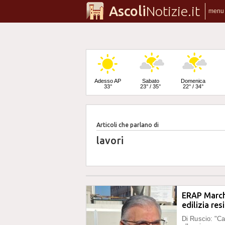
Ascoli
Notizie.it
menu
Adesso AP
Sabato
Domenica
33°
23° / 35°
22° / 34°
Articoli che parlano di
Lunedì
22° / 36°
lavori
ERAP Marche
edilizia re
Di Ruscio: "Ca