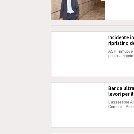
Incidente in
ripristino d
ASPI rimuove t
punta a riaprir
Banda ultra
lavori per i
L'assessore Ant
Comuni". Pros