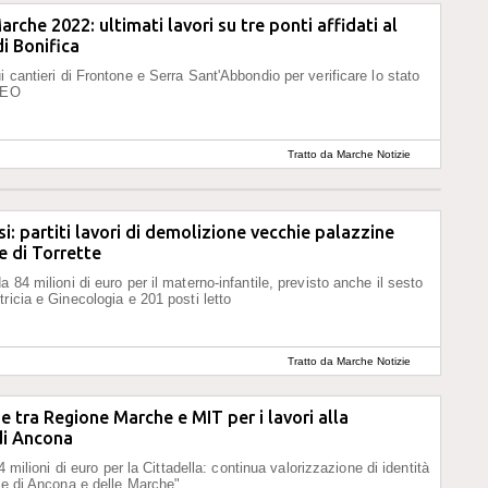
rche 2022: ultimati lavori su tre ponti affidati al
i Bonifica
i cantieri di Frontone e Serra Sant'Abbondio per verificare lo stato
IDEO
Tratto da Marche Notizie
i: partiti lavori di demolizione vecchie palazzine
e di Torrette
 84 milioni di euro per il materno-infantile, previsto anche il sesto
tricia e Ginecologia e 201 posti letto
Tratto da Marche Notizie
 tra Regione Marche e MIT per i lavori alla
di Ancona
i 4 milioni di euro per la Cittadella: continua valorizzazione di identità
ale di Ancona e delle Marche"