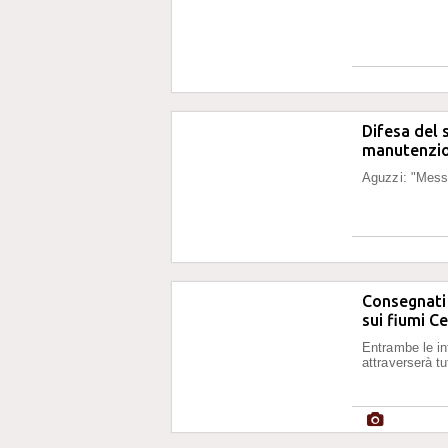
Difesa del 
manutenzio
Aguzzi: "Messa 
Consegnati 
sui fiumi C
Entrambe le inf
attraverserà t