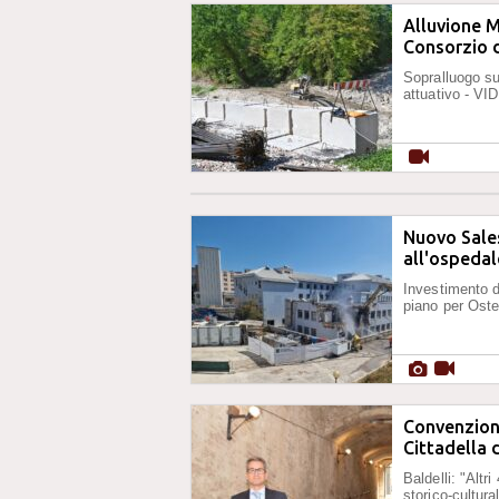
Alluvione Ma
Consorzio d
Sopralluogo su
attuativo - V
Nuovo Sales
all'ospedal
Investimento da
piano per Oste
Convenzione
Cittadella 
Baldelli: "Altr
storico-cultur