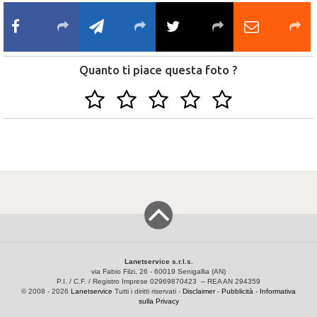
Quanto ti piace questa foto ?
Lanetservice s.r.l.s.
via Fabio Filzi, 26 - 60019 Senigallia (AN)
P.I. / C.F. / Registro Imprese 02969870423 – REA AN 294359
© 2008 - 2026
Lanetservice
Tutti i diritti riservati -
Disclaimer
-
Pubblicità
-
Informativa
sulla Privacy