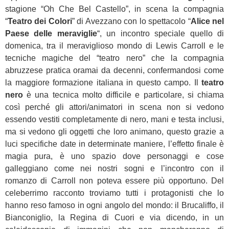
stagione “Oh Che Bel Castello”, in scena la compagnia
“
Teatro dei Colori
” di Avezzano con lo spettacolo “
Alice nel
Paese delle meraviglie
“, un incontro speciale quello di
domenica, tra il meraviglioso mondo di Lewis Carroll e le
tecniche magiche del “teatro nero” che la compagnia
abruzzese pratica oramai da decenni, confermandosi come
la maggiore formazione italiana in questo campo. Il
teatro
nero
è una tecnica molto difficile e particolare, si chiama
così perché gli attori/animatori in scena non si vedono
essendo vestiti completamente di nero, mani e testa inclusi,
ma si vedono gli oggetti che loro animano, questo grazie a
luci specifiche date in determinate maniere, l’effetto finale è
magia pura, è uno spazio dove personaggi e cose
galleggiano come nei nostri sogni e l’incontro con il
romanzo di Carroll non poteva essere più opportuno. Del
celeberrimo racconto troviamo tutti i protagonisti che lo
hanno reso famoso in ogni angolo del mondo: il Brucaliffo, il
Bianconiglio, la Regina di Cuori e via dicendo, in un