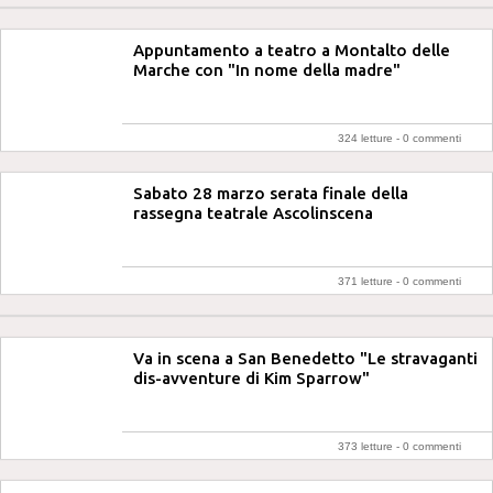
Appuntamento a teatro a Montalto delle
Marche con "In nome della madre"
324 letture -
0 commenti
Sabato 28 marzo serata finale della
rassegna teatrale Ascolinscena
371 letture -
0 commenti
Va in scena a San Benedetto "Le stravaganti
dis-avventure di Kim Sparrow"
373 letture -
0 commenti