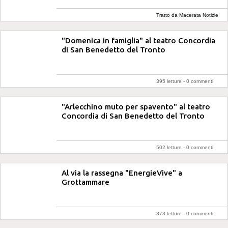
Tratto da Macerata Notizie
"Domenica in famiglia" al teatro Concordia
di San Benedetto del Tronto
395 letture -
0 commenti
"Arlecchino muto per spavento" al teatro
Concordia di San Benedetto del Tronto
502 letture -
0 commenti
Al via la rassegna "EnergieVive" a
Grottammare
373 letture -
0 commenti