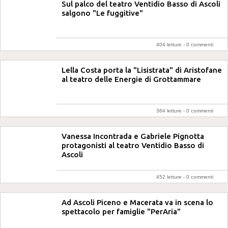
Sul palco del teatro Ventidio Basso di Ascoli
salgono "Le fuggitive"
404 letture -
0 commenti
Lella Costa porta la "Lisistrata" di Aristofane
al teatro delle Energie di Grottammare
364 letture -
0 commenti
Vanessa Incontrada e Gabriele Pignotta
protagonisti al teatro Ventidio Basso di
Ascoli
452 letture -
0 commenti
Ad Ascoli Piceno e Macerata va in scena lo
spettacolo per famiglie "PerAria"