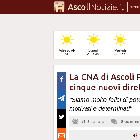
Ascoli
Notizie.it
menu
Adesso AP
Lunedì
Martedì
31°
21° / 36°
22° / 37°
La CNA di Ascoli 
Mercoledì
23° / 35°
cinque nuovi diret
"Siamo molto felici di po
motivati e determinati"
780
Letture
0
comme