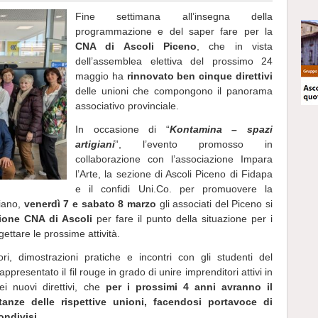
Fine settimana all’insegna della
programmazione e del saper fare per la
CNA di Ascoli Piceno
, che in vista
dell’assemblea elettiva del prossimo 24
maggio ha
rinnovato ben cinque direttivi
delle unioni che compongono il panorama
associativo provinciale.
In occasione di “
Kontamina – spazi
artigiani
”, l’evento promosso in
collaborazione con l’associazione Impara
l’Arte, la sezione di Ascoli Piceno di Fidapa
e il confidi Uni.Co. per promuovere la
giano,
venerdì 7 e sabato 8 marzo
gli associati del Piceno si
ione CNA di Ascoli
per fare il punto della situazione per i
ettare le prossime attività.
tori, dimostrazioni pratiche e incontri con gli studenti del
rappresentato il fil rouge in grado di unire imprenditori attivi in
dei nuovi direttivi, che
per i prossimi 4 anni avranno il
tanze delle rispettive unioni, facendosi portavoce di
ondivisi
.