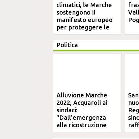
climatici, le Marche
fra
sostengono il
Val
manifesto europeo
Pog
per proteggere le
aree costiere
Politica
Alluvione Marche
San
2022, Acquaroli ai
nuo
sindaci:
Reg
"Dall'emergenza
sin
alla ricostruzione
raf
definitiva"