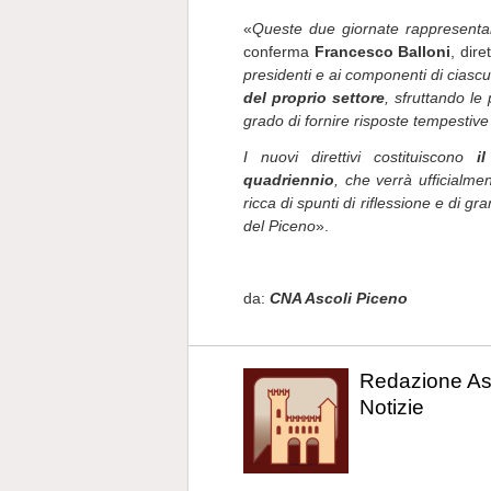
«
Queste due giornate rappresentan
conferma
Francesco Balloni
, dir
presidenti e ai componenti di ciascu
del proprio settore
, sfruttando le 
grado di fornire risposte tempestive
I nuovi direttivi costituiscono
i
quadriennio
, che verrà ufficialm
ricca di spunti di riflessione e di g
del Piceno
».
da:
CNA Ascoli Piceno
Redazione As
Notizie