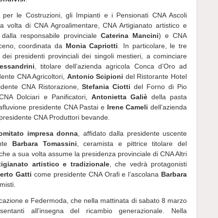
i per le Costruzioni, gli Impianti e i Pensionati CNA Ascoli
a volta di CNA Agroalimentare, CNA Artigianato artistico e
 dalla responsabile provinciale
Caterina Mancini
) e CNA
iceno, coordinata da
Monia Capriotti
. In particolare, le tre
dei presidenti provinciali dei singoli mestieri, a cominciare
essandrini
, titolare dell’azienda agricola Conca d’Oro ad
ente CNA Agricoltori,
Antonio Scipioni
del Ristorante Hotel
idente CNA Ristorazione,
Stefania Ciotti
del Forno di Pio
CNA Dolciari e Panificatori,
Antonietta Galiè
della pasta
cafluvione presidente CNA Pastai e
Irene Cameli
dell’azienda
 presidente CNA Produttori bevande.
omitato impresa donna
, affidato dalla presidente uscente
ente
Barbara Tomassini
, ceramista e pittrice titolare del
i, che a sua volta assume la presidenza provinciale di CNA Altri
tigianato artistico e tradizionale
, che vedrà protagonisti
erto Gatti
come presidente CNA Orafi e l’ascolana
Barbara
isti.
cazione e Federmoda, che nella mattinata di sabato 8 marzo
esentanti all’insegna del ricambio generazionale. Nella