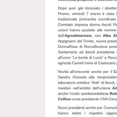
Dopo aver già rinnovato i direttiv
Piceno, venerdì 7 marzo è stata l
tradizionale (entrambe coordinate
Comitato impresa donna Ascoli P
unioni hanno assistito alle nomine 
dall’
Agroalimentare
, con
Alba Al
Appignano del Tronto, nuova presid
DonnaRosa di Roccafluvione pres
Santamaria ad Ascoli presidente 
all’uovo “Le bontà di Lucia” a Roc
agricola Cameli Irene di Castorano
Novità all’orizzonte anche per il
C
Sandra Gouveia alla neopresid
laboratorio artistico “Artè” di Ascol
mestieri nell’ambito dell’unione
Ar
anche l’orafo sambenedettese
Rob
Collina
come presidente CNA Ceram
Nuovi presidenti anche per Comuni
hanno eletto i rispettivi rappr