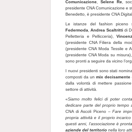
Comunicazione
,
Selene Re
, so
presidente CNA Comunicazione e 
Benedetto, è presidente CNA Digita
Le istanze del fashion piceno
Federmoda
,
Andrea Scaltritti
di D
Pelletteria e Pellicceria),
Vincenz
(presidente CNA Filiera della mo
(presidente CNA Moda Tessile e A
(presidente CNA Moda su misura), 
sono pronti a seguire da vicino l’o
I nuovi presidenti sono stati nomina
composti da un
mix decisamente e
dalla volontà di mettere passione
settore di attività.
«
Siamo molto felici di poter cont
dedicare parte del proprio tempo 
CNA di Ascoli Piceno –
Fare impr
propria attività e il proprio incar
questi anni, l’associazione è pron
aziende del territorio
nella loro att