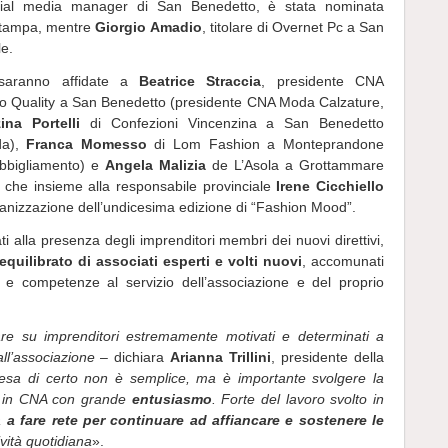
cial media manager di San Benedetto, è stata nominata
stampa, mentre
Giorgio Amadio
, titolare di Overnet Pc a San
le.
 saranno affidate a
Beatrice Straccia
, presidente CNA
o Quality a San Benedetto (presidente CNA Moda Calzature,
ina Portelli
di Confezioni Vincenzina a San Benedetto
da),
Franca Momesso
di Lom Fashion a Monteprandone
bbigliamento) e
Angela Malizia
de L’Asola a Grottammare
che insieme alla responsabile provinciale
Irene Cicchiello
rganizzazione dell’undicesima edizione di “Fashion Mood”.
ti alla presenza degli imprenditori membri dei nuovi direttivi,
quilibrato di associati esperti e volti nuovi
, accomunati
 e competenze al servizio dell’associazione e del proprio
are su imprenditori estremamente motivati e determinati a
all’associazione
– dichiara
Arianna Trillini
, presidente della
esa di certo non è semplice, ma è importante svolgere la
ico in CNA con grande
entusiasmo
. Forte del lavoro svolto in
ta
a fare rete per continuare ad affiancare e sostenere le
ività quotidiana
».