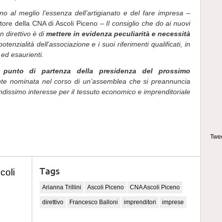
o al meglio l’essenza dell’artigianato e del fare impresa
–
ettore della CNA di Ascoli Piceno –
Il consiglio che do ai nuovi
n direttivo è di
mettere in evidenza peculiarità e necessità
potenzialità dell’associazione e i suoi riferimenti qualificati, in
 ed esaurienti.
l punto di partenza della presidenza del prossimo
ente nominata nel corso di un’assemblea che si preannuncia
randissimo interesse per il tessuto economico e imprenditoriale
Twee
Tags
coli
Arianna Trillini
Ascoli Piceno
CNA Ascoli Piceno
direttivo
Francesco Balloni
imprenditori
imprese