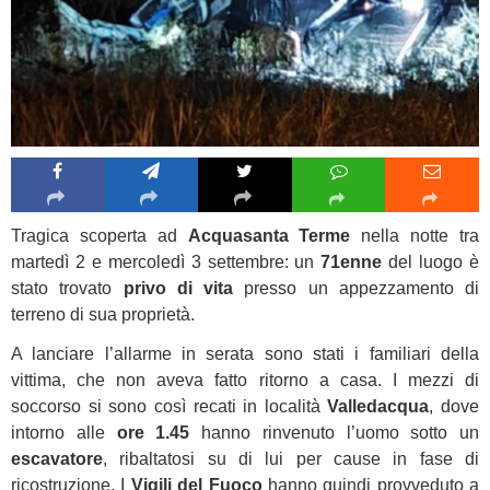
Tragica scoperta ad
Acquasanta Terme
nella notte tra
martedì 2 e mercoledì 3 settembre: un
71enne
del luogo è
stato trovato
privo di vita
presso un appezzamento di
terreno di sua proprietà.
A lanciare l’allarme in serata sono stati i familiari della
vittima, che non aveva fatto ritorno a casa. I mezzi di
soccorso si sono così recati in località
Valledacqua
, dove
intorno alle
ore 1.45
hanno rinvenuto l’uomo sotto un
escavatore
, ribaltatosi su di lui per cause in fase di
ricostruzione. I
Vigili del Fuoco
hanno quindi provveduto a