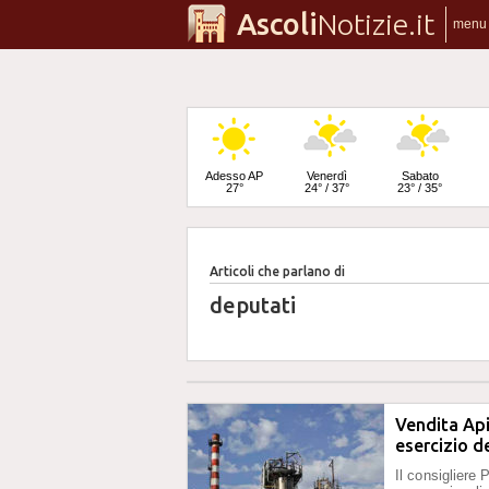
Ascoli
Notizie.it
menu
Adesso AP
Venerdì
Sabato
27°
24° / 37°
23° / 35°
Articoli che parlano di
Domenica
22° / 34°
deputati
Vendita Api
esercizio d
Il consigliere