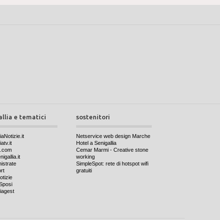
allia e tematici
sostenitori
iaNotizie.it
Netservice web design Marche
atv.it
Hotel a Senigallia
a.com
Cemar Marmi - Creative stone
igallia.it
working
nistrate
SimpleSpot: rete di hotspot wifi
rt
gratuiti
otizie
Sposi
iagest