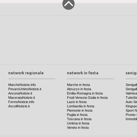
network regionale
network in festa
senig
MarcheNotizie.info
Marche in festa
Senigall
PesaroUrbinoNotizie.it
Abruzzo in festa
Senigalli
AnconaNotizie.it
Emilia-Romagna in festa
Valmis
MacerataNotizie.it
Friuli-Venezia Giulia in festa
TuttoSen
FermoNotizie.info
Lazio in festa
Auto Si
AscoliNotizie.it
Lombardia in festa
Kingspo
Piemonte in festa
Sport N
Puglia in festa
Pronto 
Toscana in festa
Immobil
Umbria in festa
Veneto in festa