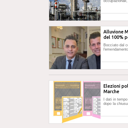
occupazionali, 
Alluvione M
del 100% pe
Bocciato dal 
l'emendamento 
Elezioni pol
Marche
I dati in tempo 
dopo la chiusur