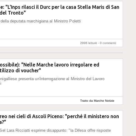
: "L'Inps rilasci il Durc per la casa Stella Maris di San
del Tronto"
 della deputata marchigiana al Ministro Poletti
2996 letture -
0 commenti
ossibile): "Nelle Marche lavoro irregolare ed
tilizzo di voucher"
nigalliese presenta un'interrogazione al Ministro del Lavoro
i
Tratto da Marche Notizie
eo nei cieli di Ascoli Piceno: "perché il ministero non
a?"
Sel Lara Ricciatti esprime disappunto: "la Difesa offre risposte