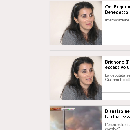
On. Brignone
Benedetto 
Interrogazione
Brignone (P
eccessivo u
La deputata se
Giuliano Polett
Disastro aer
fa chiarezz
L'onorevole di 
evasive"