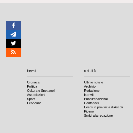
temi
utilità
Cronaca
Ultime notizie
Politica
Archivio
Cultura e Spettacoli
Redazione
Associazioni
Iscriviti
Sport
Pubbliredazionali
Economia
Contattaci
Eventi in provincia di Ascoli
Piceno
Scrivi alla redazione