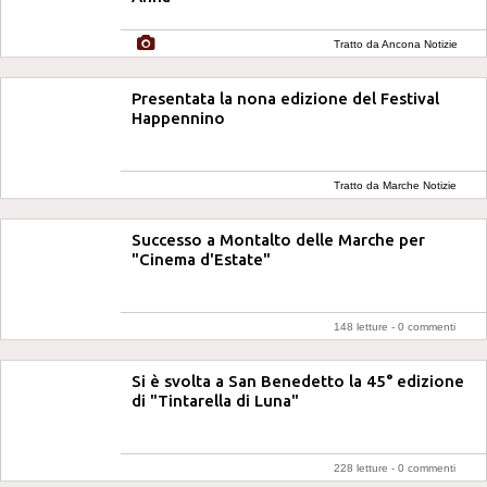
Tratto da Ancona Notizie
Presentata la nona edizione del Festival
Happennino
Tratto da Marche Notizie
Successo a Montalto delle Marche per
"Cinema d'Estate"
148 letture -
0 commenti
Si è svolta a San Benedetto la 45° edizione
di "Tintarella di Luna"
228 letture -
0 commenti