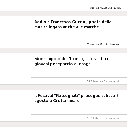
Tratto da Macerata Notizie
Addio a Francesco Guccini, poeta della
musica legato anche alle Marche
Tratto da Marche Notizie
Monsampolo del Tronto, arrestati tre
giovani per spaccio di droga
522 letture -
0 commenti
Il Festival "Rassegnàti" prosegue sabato 8
agosto a Grottammare
167 letture -
0 commenti