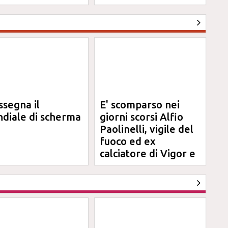
ssegna il
E' scomparso nei
diale di scherma
giorni scorsi Alfio
Paolinelli, vigile del
fuoco ed ex
calciatore di Vigor e
Jesina