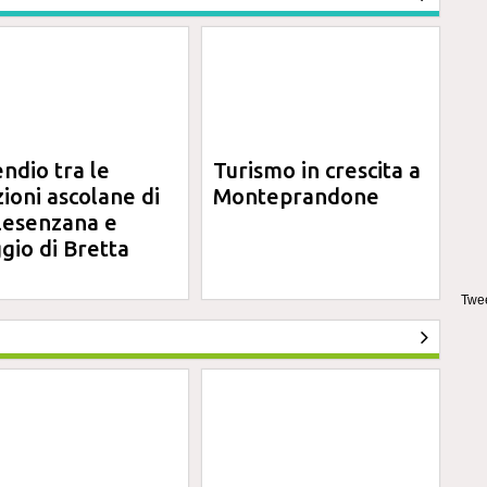
endio tra le
Turismo in crescita a
zioni ascolane di
Monteprandone
lesenzana e
gio di Bretta
Twee