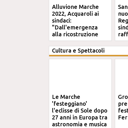
Alluvione Marche
San
2022, Acquaroli ai
nuo
sindaci:
Reg
"Dall'emergenza
sin
alla ricostruzione
raf
definitiva"
Cultura e Spettacoli
Le Marche
Gro
'festeggiano'
pre
l'eclisse di Sole dopo
fes
27 anni in Europa tra
Fer
astronomia e musica