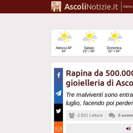
Ascoli
Notizie.it
menu
Adesso AP
Sabato
Domenica
34°
23° / 35°
22° / 34°
Rapina da 500.000
Lunedì
22° / 35°
gioielleria di Asc
Tre malviventi sono entra
luglio, facendo poi perder
2.021
Letture
0
comm