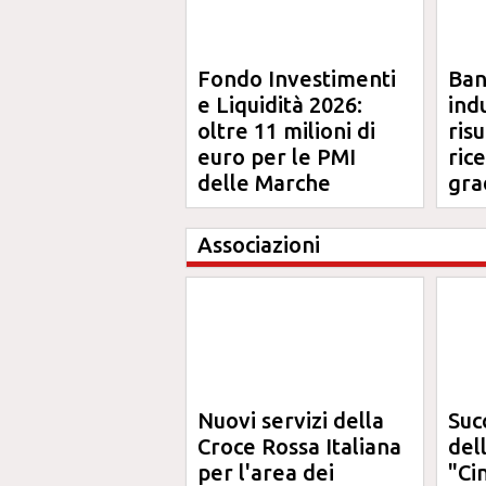
Fondo Investimenti
Ba
e Liquidità 2026:
ind
oltre 11 milioni di
risu
euro per le PMI
ric
delle Marche
gra
Ma
Associazioni
Nuovi servizi della
Suc
Croce Rossa Italiana
del
per l'area dei
"Ci