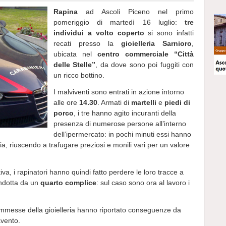
Rapina
ad Ascoli Piceno nel primo
pomeriggio di martedì 16 luglio:
tre
individui a volto coperto
si sono infatti
recati presso la
gioielleria Sarnioro
,
ubicata nel
centro commerciale “Città
delle Stelle”
, da dove sono poi fuggiti con
un ricco bottino.
I malviventi sono entrati in azione intorno
alle ore
14.30
. Armati di
martelli
e
piedi di
porco
, i tre hanno agito incuranti della
presenza di numerose persone all’interno
dell’ipermercato: in pochi minuti essi hanno
ria, riuscendo a trafugare preziosi e monili vari per un valore
va, i rapinatori hanno quindi fatto perdere le loro tracce a
dotta da un
quarto complice
: sul caso sono ora al lavoro i
ommesse della gioielleria hanno riportato conseguenze da
avento.