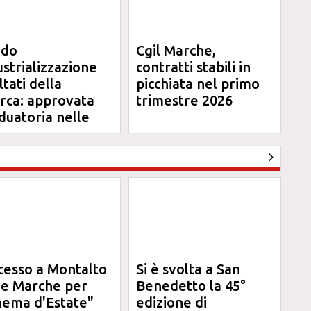
ndo
Cgil Marche,
ustrializzazione
contratti stabili in
ltati della
picchiata nel primo
erca: approvata
trimestre 2026
duatoria nelle
rche
cesso a Montalto
Si è svolta a San
le Marche per
Benedetto la 45°
nema d'Estate"
edizione di