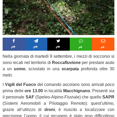
Nella giornata di martedì 9 settembre, i mezzi di soccorso si
sono recati nel territorio di
Roccafluvione
per prestare aiuto
a un
uomo
, scivolato in una
scarpata
profonda oltre 30
metri.
I
Vigili del Fuoco
del comando ascolano sono arrivati poco
prima delle
ore 13.00
in località
Macchignano
. Presenti sia
il personale
SAF
(Speleo-Alpino-Fluviale) che quello
SAPR
(Sistemi Aeromobili a Pilotaggio Remoto): quest’ultimo,
grazie all’utilizzo di
droni
, è riuscito a localizzare con
precisione l’uomo, il cui recupero è stato reso difficoltoso