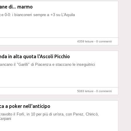
mane di... marmo
sce 0-0: i bianconeri sempre a +3 su L'Aquila
4359 letture -
0 commenti
nda in alta quota l'Ascoli Picchio
ancano il "Garilli" di Piacenza e staccano le inseguitrici
5083 letture -
0 commenti
ca a poker nell'anticipo
ravolto il Forlì, in 10 per più di un'ora, con Perez, Chiricò,
Carpani