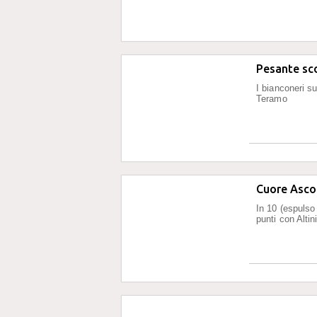
Pesante sco
I bianconeri s
Teramo
Cuore Ascol
In 10 (espulso 
punti con Altin