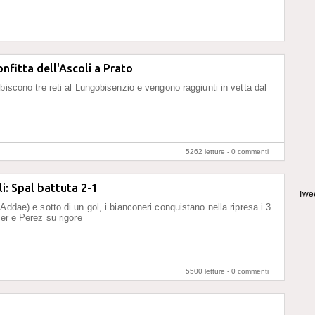
nfitta dell'Ascoli a Prato
ubiscono tre reti al Lungobisenzio e vengono raggiunti in vetta dal
5262 letture -
0 commenti
i: Spal battuta 2-1
Twee
Addae) e sotto di un gol, i bianconeri conquistano nella ripresa i 3
ier e Perez su rigore
5500 letture -
0 commenti