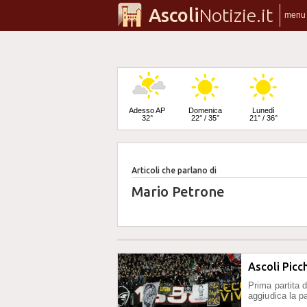
Ascoli
Notizie.it
menu
Adesso AP
Domenica
Lunedì
32°
22° / 35°
21° / 36°
Articoli che parlano di
Martedì
23° / 37°
Mario Petrone
Ascoli Picc
Prima partita d
aggiudica la pa