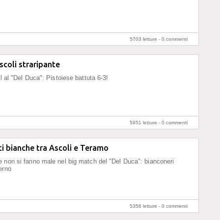
5703 letture -
0 commenti
scoli straripante
l al "Del Duca": Pistoiese battuta 6-3!
5951 letture -
0 commenti
eti bianche tra Ascoli e Teramo
 non si fanno male nel big match del "Del Duca": bianconeri
erno
5356 letture -
0 commenti