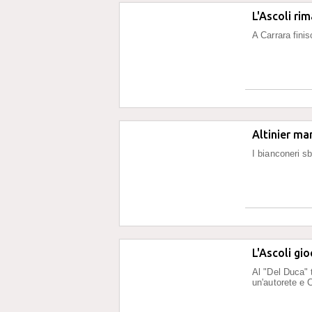
L'Ascoli ri
A Carrara fini
Altinier ma
I bianconeri sb
L'Ascoli gio
Al "Del Duca" t
un'autorete e 