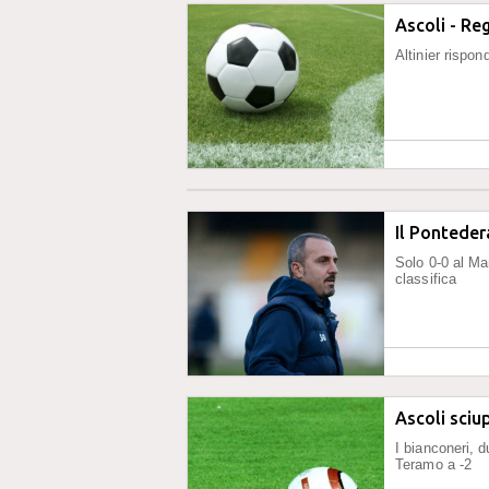
Ascoli - Re
Altinier rispo
Il Ponteder
Solo 0-0 al Man
classifica
Ascoli sci
I bianconeri, d
Teramo a -2