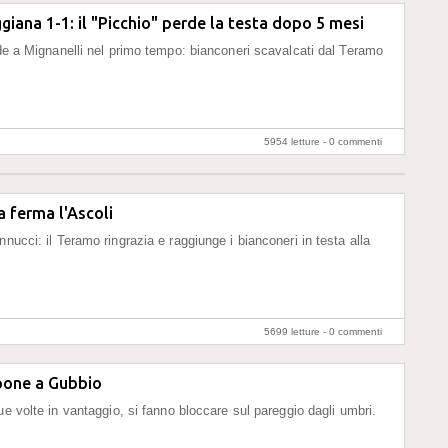
ggiana 1-1: il "Picchio" perde la testa dopo 5 mesi
nde a Mignanelli nel primo tempo: bianconeri scavalcati dal Teramo
5954 letture -
0 commenti
a ferma l'Ascoli
nucci: il Teramo ringrazia e raggiunge i bianconeri in testa alla
5699 letture -
0 commenti
upone a Gubbio
ue volte in vantaggio, si fanno bloccare sul pareggio dagli umbri.