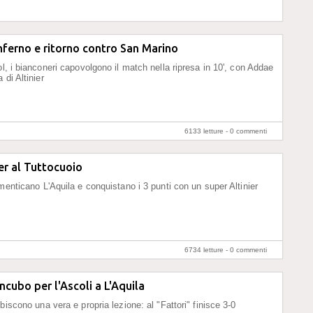
'inferno e ritorno contro San Marino
ol, i bianconeri capovolgono il match nella ripresa in 10', con Addae
 di Altinier
6133 letture -
0 commenti
er al Tuttocuoio
imenticano L'Aquila e conquistano i 3 punti con un super Altinier
6734 letture -
0 commenti
ncubo per l'Ascoli a L'Aquila
biscono una vera e propria lezione: al "Fattori" finisce 3-0