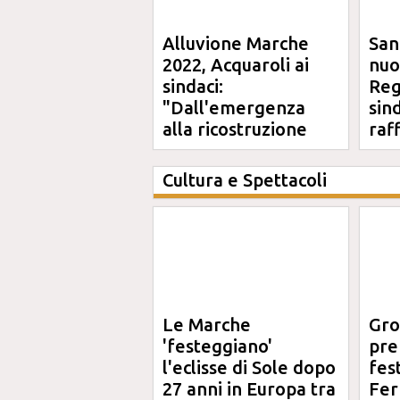
Alluvione Marche
San
2022, Acquaroli ai
nuo
sindaci:
Reg
"Dall'emergenza
sin
alla ricostruzione
raf
definitiva"
Cultura e Spettacoli
Le Marche
Gro
'festeggiano'
pre
l'eclisse di Sole dopo
fes
27 anni in Europa tra
Fer