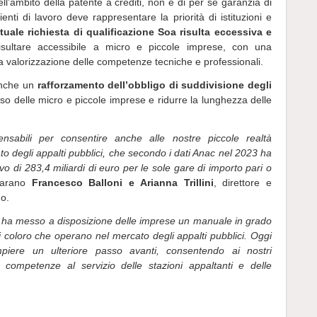
ll’ambito della patente a crediti, non è di per sé garanzia di
enti di lavoro deve rappresentare la priorità di istituzioni e
ttuale richiesta di qualificazione Soa risulta eccessiva e
sultare accessibile a micro e piccole imprese, con una
na valorizzazione delle competenze tecniche e professionali.
 anche un
rafforzamento dell’obbligo di suddivisione degli
esso delle micro e piccole imprese e ridurre la lunghezza delle
pensabili per consentire anche alle nostre piccole realtà
to degli appalti pubblici, che secondo i dati Anac nel 2023 ha
vo di 283,4 miliardi di euro per le sole gare di importo pari o
iarano
Francesco Balloni e Arianna Trillini
, direttore e
no.
e ha messo a disposizione delle imprese un manuale in grado
ti coloro che operano nel mercato degli appalti pubblici. Oggi
mpiere un ulteriore passo avanti, consentendo ai nostri
e competenze al servizio delle stazioni appaltanti e delle