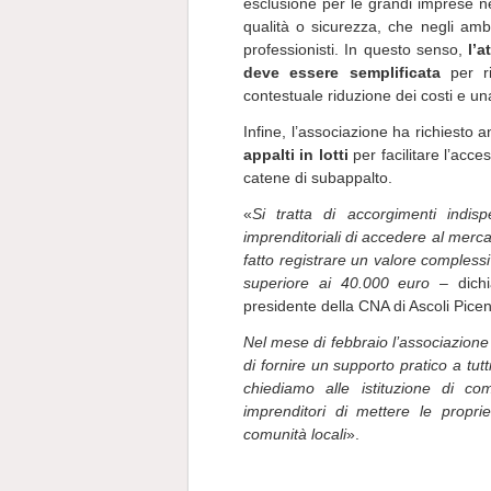
esclusione per le grandi imprese ne
qualità o sicurezza, che negli ambi
professionisti. In questo senso,
l’a
deve essere semplificata
per ri
contestuale riduzione dei costi e u
Infine, l’associazione ha richiesto
appalti in lotti
per facilitare l’acc
catene di subappalto.
«
Si tratta di accorgimenti indis
imprenditoriali di accedere al merca
fatto registrare un valore complessi
superiore ai 40.000 euro
– dich
presidente della CNA di Ascoli Pice
Nel mese di febbraio l’associazion
di fornire un supporto pratico a tut
chiediamo alle istituzione di co
imprenditori di mettere le propri
comunità locali
».