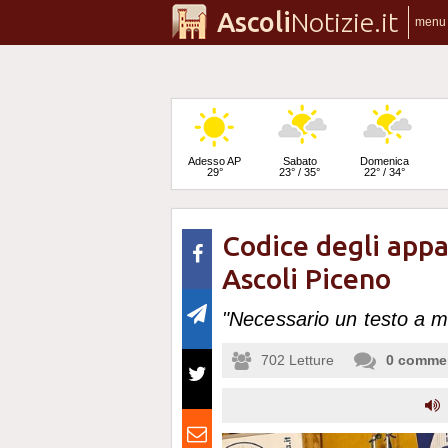
Ascoli
Notizie.it
menu
Adesso AP
Sabato
Domenica
29°
23° / 35°
22° / 34°
Codice degli appal
Lunedì
22° / 36°
Ascoli Piceno
"Necessario un testo a m
702
Letture
0
comme