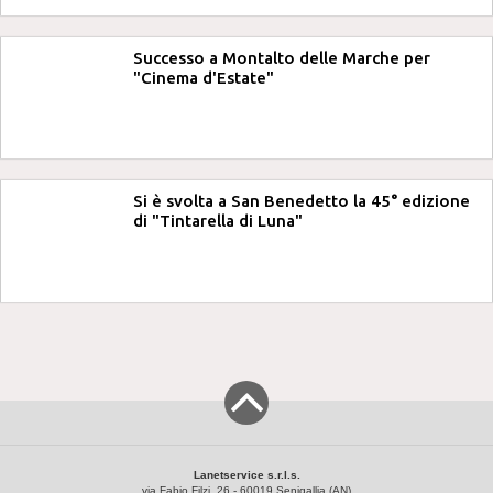
Successo a Montalto delle Marche per
"Cinema d'Estate"
Si è svolta a San Benedetto la 45° edizione
di "Tintarella di Luna"
Lanetservice s.r.l.s.
via Fabio Filzi, 26 - 60019 Senigallia (AN)