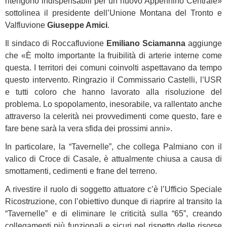
ritengono indispensabili per un nuovo Appennino Centrale»
sottolinea il presidente dell’Unione Montana del Tronto e
Valfluvione
Giuseppe Amici
.
Il sindaco di Roccafluvione
Emiliano Sciamanna
aggiunge
che «È molto importante la fruibilità di arterie interne come
questa. I territori dei comuni coinvolti aspettavano da tempo
questo intervento. Ringrazio il Commissario Castelli, l’USR
e tutti coloro che hanno lavorato alla risoluzione del
problema. Lo spopolamento, inesorabile, va rallentato anche
attraverso la celerità nei provvedimenti come questo, fare e
fare bene sarà la vera sfida dei prossimi anni».
In particolare, la “Tavernelle”, che collega Palmiano con il
valico di Croce di Casale, è attualmente chiusa a causa di
smottamenti, cedimenti e frane del terreno.
A rivestire il ruolo di soggetto attuatore c’è l’Ufficio Speciale
Ricostruzione, con l’obiettivo dunque di riaprire al transito la
“Tavernelle” e di eliminare le criticità sulla “65”, creando
collegamenti più funzionali e sicuri nel rispetto delle risorse