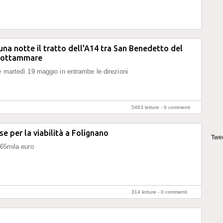
una notte il tratto dell'A14 tra San Benedetto del
rottammare
e martedì 19 maggio in entrambe le direzioni
5463 letture -
0 commenti
se per la viabilità a Folignano
Twee
 65mila euro
314 letture -
0 commenti