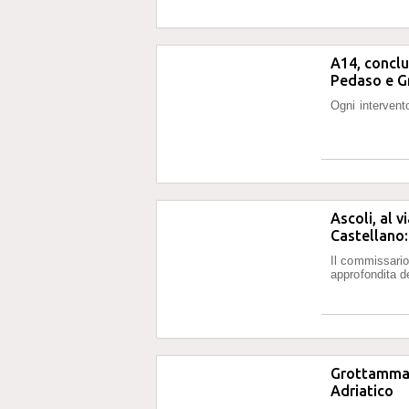
A14, conclus
Pedaso e 
Ogni intervent
Ascoli, al v
Castellano:
Il commissario
approfondita d
Grottammare
Adriatico