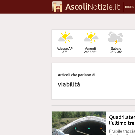
Ascoli
Notizie.it
menu
Adesso AP
Venerdì
Sabato
37°
24° / 36°
23° / 35°
Articoli che parlano di
Domenica
22° / 34°
viabilità
Quadrilater
l'ultimo tr
Fruibile tracc