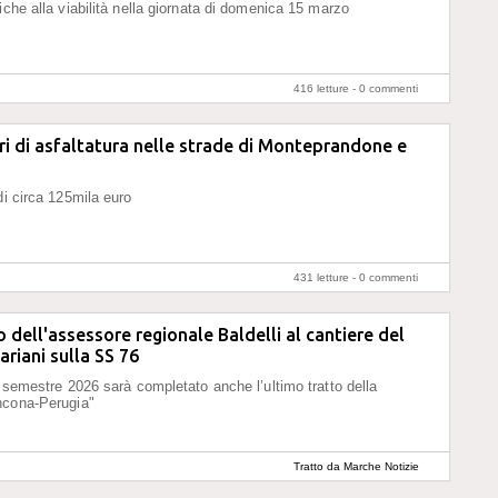
iche alla viabilità nella giornata di domenica 15 marzo
416 letture -
0 commenti
vori di asfaltatura nelle strade di Monteprandone e
di circa 125mila euro
431 letture -
0 commenti
 dell'assessore regionale Baldelli al cantiere del
riani sulla SS 76
o semestre 2026 sarà completato anche l’ultimo tratto della
ncona-Perugia"
Tratto da Marche Notizie