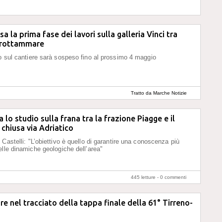
a la prima fase dei lavori sulla galleria Vinci tra
Grottammare
o sul cantiere sarà sospeso fino al prossimo 4 maggio
Tratto da Marche Notizie
ia lo studio sulla frana tra la frazione Piagge e il
 chiusa via Adriatico
 Castelli: "L’obiettivo è quello di garantire una conoscenza più
elle dinamiche geologiche dell’area"
445 letture -
0 commenti
 nel tracciato della tappa finale della 61° Tirreno-