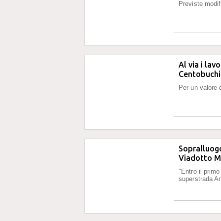
Previste modif
Al via i la
Centobuchi
Per un valore 
Sopralluogo
Viadotto Ma
"Entro il prim
superstrada A