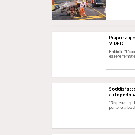
Riapre a gio
VIDEO
Baldelli: "L'ec
essere fermat
Soddisfatto
ciclopedona
"Rispettati gli
ponte Garibald