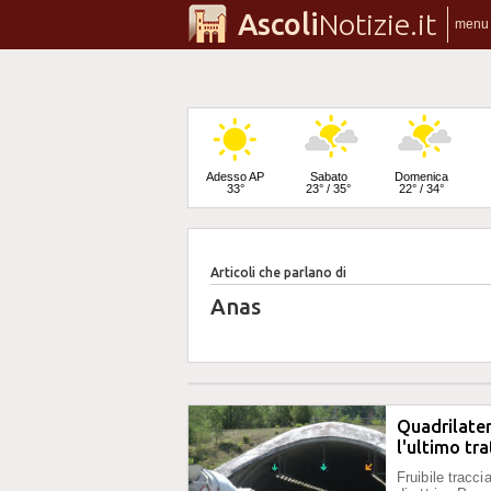
Ascoli
Notizie.it
menu
Adesso AP
Sabato
Domenica
33°
23° / 35°
22° / 34°
Articoli che parlano di
Lunedì
22° / 36°
Anas
Quadrilater
l'ultimo tr
Fruibile tracc