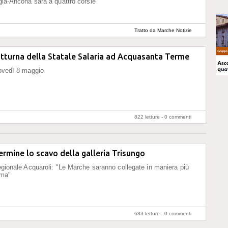
ugia-Ancona sarà a quattro corsie
Tratto da Marche Notizie
tturna della Statale Salaria ad Acquasanta Terme
iovedì 8 maggio
822 letture -
0 commenti
ermine lo scavo della galleria Trisungo
regionale Acquaroli: "Le Marche saranno collegate in maniera più
oma"
683 letture -
0 commenti