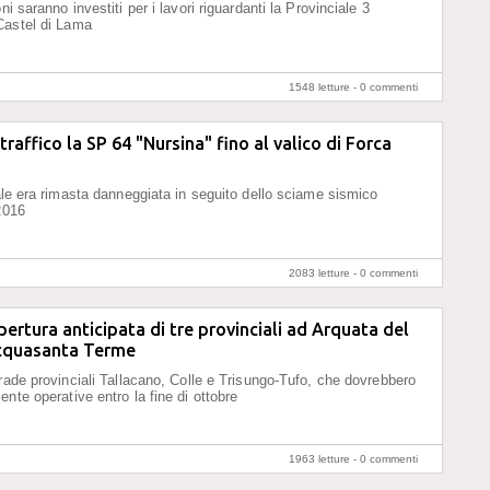
ni saranno investiti per i lavori riguardanti la Provinciale 3
Castel di Lama
1548 letture -
0 commenti
traffico la SP 64 "Nursina" fino al valico di Forca
dale era rimasta danneggiata in seguito dello sciame sismico
2016
2083 letture -
0 commenti
apertura anticipata di tre provinciali ad Arquata del
cquasanta Terme
trade provinciali Tallacano, Colle e Trisungo-Tufo, che dovrebbero
nte operative entro la fine di ottobre
1963 letture -
0 commenti