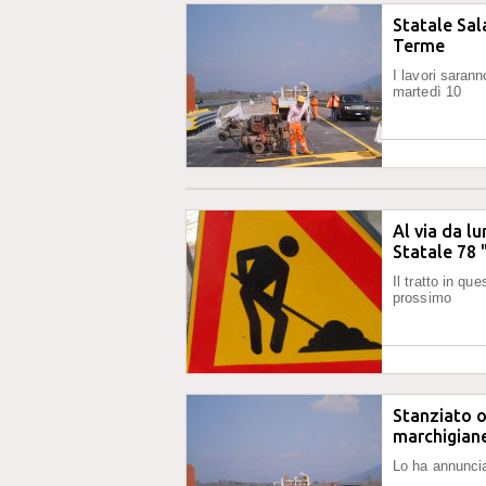
Statale Sal
Terme
I lavori sarann
martedì 10
Al via da lu
Statale 78 
Il tratto in qu
prossimo
Stanziato ol
marchigian
Lo ha annunciat