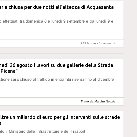
aria chiusa per due notti all'altezza di Acquasanta
o effettuati tra domenica 8 e lunedì 9 settembre e tra lunedì 9 e
749 letture -
0 commenti
nedì 26 agosto i lavori su due gallerie della Strada
"Picena"
estione sarà chiuso al traffico in entrambi i sensi fino al dicembre
Tratto da Marche Notizie
tre un miliardo di euro per gli interventi sulle strade
e
o il Ministero delle Infrastrutture e dei Trasporti