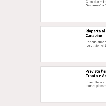
Circa due milio
"Ancarese" a 
Riaperta al 
Canapine
L'arteria stra
registrato nel 
Prevista l'
Tronto e A
Coinvolte le s
tornare piename