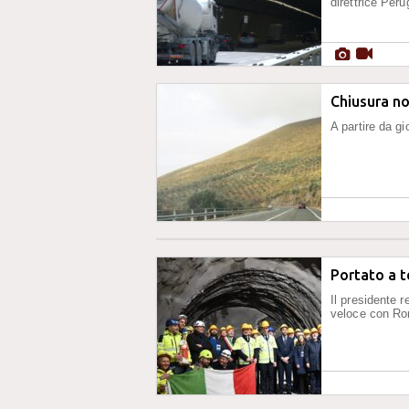
direttrice Per
Chiusura no
A partire da g
Portato a t
Il presidente 
veloce con R