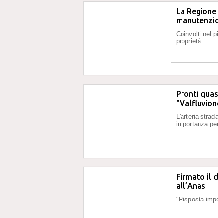
La Regione 
manutenzio
Coinvolti nel 
proprietà
Pronti quasi
"Valfluvion
L'arteria stra
importanza per 
Firmato il 
all’Anas
"Risposta impor