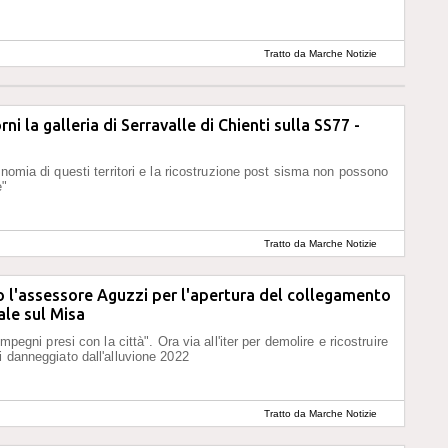
Tratto da Marche Notizie
rni la galleria di Serravalle di Chienti sulla SS77 -
onomia di questi territori e la ricostruzione post sisma non possono
e"
Tratto da Marche Notizie
 l'assessore Aguzzi per l'apertura del collegamento
le sul Misa
 impegni presi con la città". Ora via all'iter per demolire e ricostruire
i danneggiato dall'alluvione 2022
Tratto da Marche Notizie