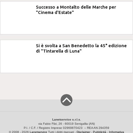
Successo a Montalto delle Marche per
"Cinema d'Estate"
Si è svolta a San Benedetto la 45° edizione
di "Tintarella di Luna"
Lanetservice s.r.l.s.
via Fabio Filzi, 26 - 60019 Senigallia (AN)
P.I. / C.F. / Registro Imprese 02969870423 – REA AN 294359
© 2008 - 2026
Lanetservice
Tutti i diritti riservati -
Disclaimer
-
Pubblicità
-
Informativa