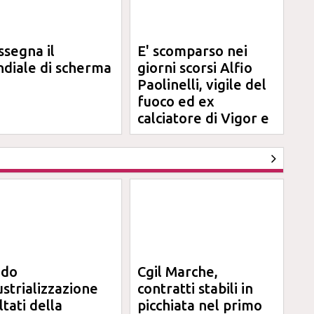
ssegna il
E' scomparso nei
diale di scherma
giorni scorsi Alfio
Paolinelli, vigile del
fuoco ed ex
calciatore di Vigor e
Jesina
ndo
Cgil Marche,
ustrializzazione
contratti stabili in
ltati della
picchiata nel primo