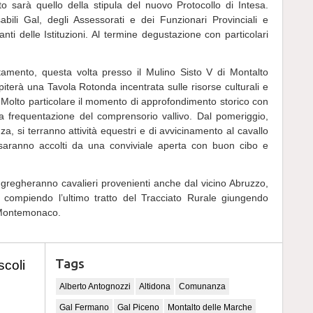
 sarà quello della stipula del nuovo Protocollo di Intesa.
abili Gal, degli Assessorati e dei Funzionari Provinciali e
nti delle Istituzioni. Al termine degustazione con particolari
tamento, questa volta presso il Mulino Sisto V di Montalto
iterà una Tavola Rotonda incentrata sulle risorse culturali e
ke. Molto particolare il momento di approfondimento storico con
ca frequentazione del comprensorio vallivo. Dal pomeriggio,
a, si terranno attività equestri e di avvicinamento al cavallo
i saranno accolti da una conviviale aperta con buon cibo e
ggregheranno cavalieri provenienti anche dal vicino Abruzzo,
compiendo l’ultimo tratto del Tracciato Rurale giungendo
 Montemonaco.
Tags
scoli
Alberto Antognozzi
Altidona
Comunanza
Gal Fermano
Gal Piceno
Montalto delle Marche