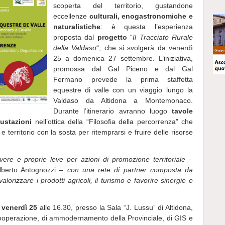
scoperta del territorio, gustandone
eccellenze
culturali, enogastronomiche e
naturalistiche
: è questa l’esperienza
proposta dal
progetto
“
Il Tracciato Rurale
della Valdaso
“, che si svolgerà da venerdì
25 a domenica 27 settembre.
L’iniziativa,
promossa dal Gal Piceno e dal Gal
Fermano prevede la prima staffetta
equestre di valle con un viaggio lungo la
Valdaso da Altidona a Montemonaco.
Durante l’itinerario avranno luogo
tavole
gustazioni
nell’ottica della “Filosofia della percorrenza” che
 e territorio con la sosta per ritemprarsi e fruire delle risorse
vere e proprie leve per azioni di promozione territoriale
–
 Alberto Antognozzi –
con una rete di partner composta da
valorizzare i prodotti agricoli, il turismo e favorire sinergie e
a
venerdì 25
alle 16.30, presso la Sala “J. Lussu” di Altidona,
cooperazione, di ammodernamento della Provinciale, di GIS e