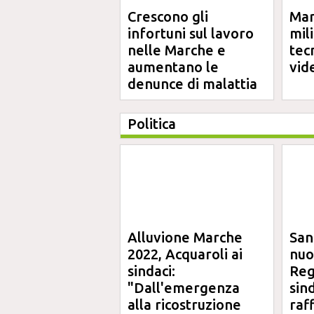
Crescono gli
Mar
infortuni sul lavoro
mil
nelle Marche e
tec
aumentano le
vid
denunce di malattia
professionale
Politica
Alluvione Marche
San
2022, Acquaroli ai
nuo
sindaci:
Reg
"Dall'emergenza
sin
alla ricostruzione
raf