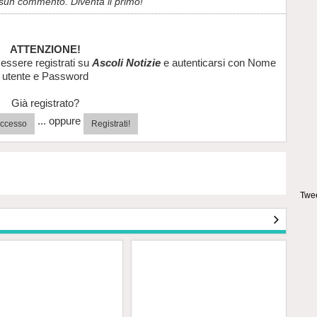
sun commento. Diventa il primo!
ATTENZIONE!
essere registrati su
Ascoli Notizie
e autenticarsi con Nome
utente e Password
Già registrato?
... oppure
'accesso
Registrati!
Twee