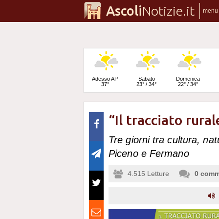
Ascoli
Notizie.it
menu
Adesso AP
Sabato
Domenica
37°
23° / 34°
22° / 34°
“Il tracciato rura
Lunedì
22° / 35°
Tre giorni tra cultura, n
Piceno e Fermano
4.515
Letture
0
comm