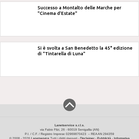
Successo a Montalto delle Marche per
"Cinema d'Estate"
Si è svolta a San Benedetto la 45° edizione
di "Tintarella di Luna"
Lanetservice s.r.l.s.
via Fabio Filzi, 26 - 60019 Senigallia (AN)
P.I. / C.F. / Registro Imprese 02969870423 – REA AN 294359
© 2008 - 2026
Lanetservice
Tutti i diritti riservati -
Disclaimer
-
Pubblicità
-
Informativa