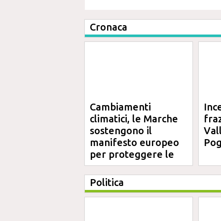
Cronaca
Cambiamenti
Inc
climatici, le Marche
fra
sostengono il
Val
manifesto europeo
Pog
per proteggere le
aree costiere
Politica