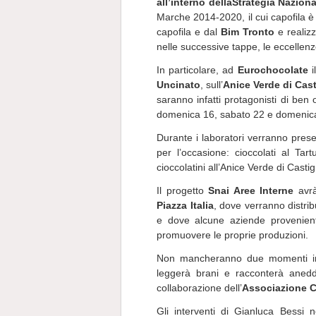
all’interno della
Strategia Naziona
Marche 2014-2020, il cui capofila è 
capofila e dal
Bim Tronto
e realiz
nelle successive tappe, le eccellenze
In particolare, ad
Eurochocolate
i
Uncinato
, sull’
Anice Verde di Cas
saranno infatti protagonisti di ben
domenica 16, sabato 22 e domenic
Durante i laboratori verranno presen
per l’occasione: cioccolati al Tar
cioccolatini all’Anice Verde di Casti
Il progetto
Snai Aree Interne
avrà
Piazza Italia
, dove verranno distribu
e dove alcune aziende provenienti 
promuovere le proprie produzioni.
Non mancheranno due momenti inte
leggerà brani e racconterà anedd
collaborazione dell’
Associazione Cu
Gli interventi di Gianluca Bessi