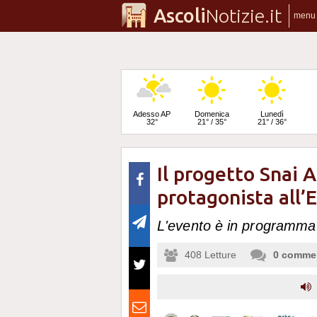
Ascoli
Notizie.it
menu
Adesso AP
Domenica
Lunedì
32°
21° / 35°
21° / 36°
Il progetto Snai 
Martedì
23° / 36°
protagonista all’
L'evento è in programma
408
Letture
0
comme