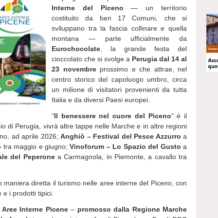
Interne del Piceno
— un territorio
costituito da ben 17 Comuni, che si
sviluppano tra la fascia collinare e quella
montana — parte ufficialmente da
Eurochocolate
, la grande festa del
cioccolato che si svolge a
Perugia dal 14 al
23 novembre
prossimo e che attrae, nel
centro storico del capoluogo umbro, circa
un milione di visitatori provenienti da tutta
Italia e da diversi Paesi europei.
“
Il benessere nel cuore del Piceno
” è il
o di Perugia, vivrà altre tappe nelle Marche e in altre regioni
no, ad aprile 2026;
Anghiò – Festival del Pesce Azzurro
a
o tra maggio e giugno;
Vinoforum – Lo Spazio del Gusto
a
ale del Peperone
a Carmagnola, in Piemonte, a cavallo tra
n maniera diretta il turismo nelle aree interne del Piceno, con
 i prodotti tipici.
 Aree Interne Picene
–
promosso dalla Regione Marche