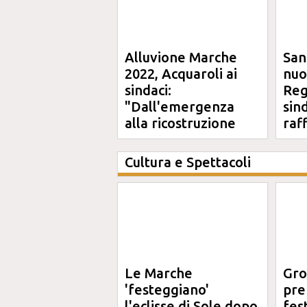
Alluvione Marche
San
2022, Acquaroli ai
nuo
sindaci:
Reg
"Dall'emergenza
sin
alla ricostruzione
raf
definitiva"
Cultura e Spettacoli
Le Marche
Gro
'festeggiano'
pre
l'eclisse di Sole dopo
fes