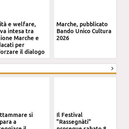
ità e welfare,
Marche, pubblicato
va intesa tra
Bando Unico Cultura
ione Marche e
2026
dacati per
forzare il dialogo
ttammare si
Il Festival
para a
"Rassegnàti"
teggiare il
prosegue sabato 8