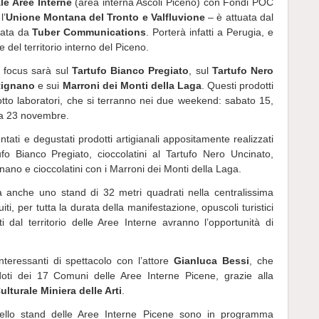
le Aree Interne
(area interna Ascoli Piceno) con Fondi POC
l’
Unione Montana del Tronto e Valfluvione
– è attuata dal
zata da
Tuber Communications
. Porterà infatti a Perugia, e
 del territorio interno del Piceno.
l focus sarà sul
Tartufo Bianco Pregiato
, sul
Tartufo Nero
tignano
e sui
Marroni dei Monti della Laga
. Questi prodotti
 otto laboratori, che si terranno nei due weekend: sabato 15,
a 23 novembre.
tati e degustati prodotti artigianali appositamente realizzati
tufo Bianco Pregiato, cioccolatini al Tartufo Nero Uncinato,
gnano e cioccolatini con i Marroni dei Monti della Laga.
 anche uno stand di 32 metri quadrati nella centralissima
iti, per tutta la durata della manifestazione, opuscoli turistici
dal territorio delle Aree Interne avranno l’opportunità di
ressanti di spettacolo con l’attore
Gianluca Bessi
, che
oti dei 17 Comuni delle Aree Interne Picene, grazie alla
lturale Miniera delle Arti
.
 nello stand delle Aree Interne Picene sono in programma