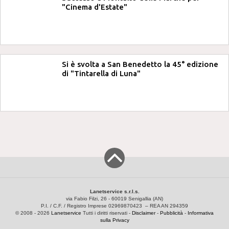
"Cinema d'Estate"
Si è svolta a San Benedetto la 45° edizione
di "Tintarella di Luna"
Lanetservice s.r.l.s.
via Fabio Filzi, 26 - 60019 Senigallia (AN)
P.I. / C.F. / Registro Imprese 02969870423 – REA AN 294359
© 2008 - 2026
Lanetservice
Tutti i diritti riservati -
Disclaimer
-
Pubblicità
-
Informativa
sulla Privacy