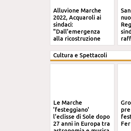
Alluvione Marche
San
2022, Acquaroli ai
nuo
sindaci:
Reg
"Dall'emergenza
sin
alla ricostruzione
raf
definitiva"
Cultura e Spettacoli
Le Marche
Gro
'festeggiano'
pre
l'eclisse di Sole dopo
fes
27 anni in Europa tra
Fer
astronomia e musica