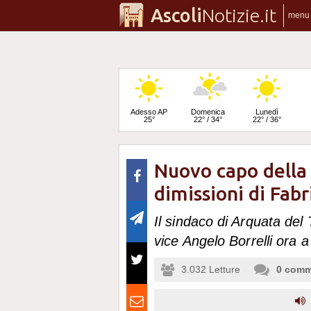
Ascoli
Notizie.it
menu
Adesso AP
Domenica
Lunedì
25°
22° / 34°
22° / 36°
Nuovo capo della 
Martedì
23° / 36°
dimissioni di Fabr
Il sindaco di Arquata del 
vice Angelo Borrelli ora 
3.032
Letture
0
comm