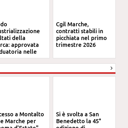
ndo
Cgil Marche,
ustrializzazione
contratti stabili in
ltati della
picchiata nel primo
erca: approvata
trimestre 2026
duatoria nelle
rche
cesso a Montalto
Si è svolta a San
le Marche per
Benedetto la 45°
nema d'Estate"
edizione di