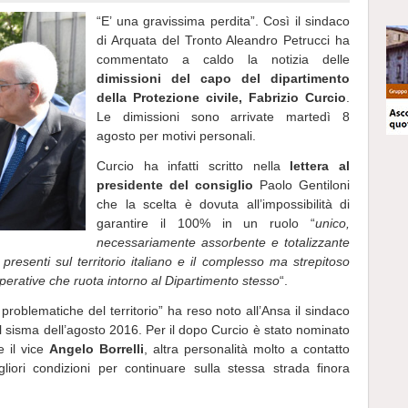
“E’ una gravissima perdita”. Così il sindaco
di Arquata del Tronto Aleandro Petrucci ha
commentato a caldo la notizia delle
dimissioni del capo del dipartimento
della Protezione civile, Fabrizio Curcio
.
Le dimissioni sono arrivate martedì 8
agosto per motivi personali.
Curcio ha infatti scritto nella
lettera al
presidente del consiglio
Paolo Gentiloni
che la scelta è dovuta all’impossibilità di
garantire il 100% in un ruolo “
unico,
necessariamente assorbente e totalizzante
hi presenti sul territorio italiano e il complesso ma strepitoso
perative che ruota intorno al Dipartimento stesso
“.
problematiche del territorio” ha reso noto all’Ansa il sindaco
l sisma dell’agosto 2016. Per il dopo Curcio è stato nominato
e il vice
Angelo Borrelli
, altra personalità molto a contatto
iori condizioni per continuare sulla stessa strada finora