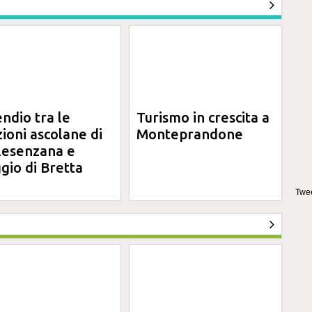
endio tra le
Turismo in crescita a
zioni ascolane di
Monteprandone
lesenzana e
gio di Bretta
Twee