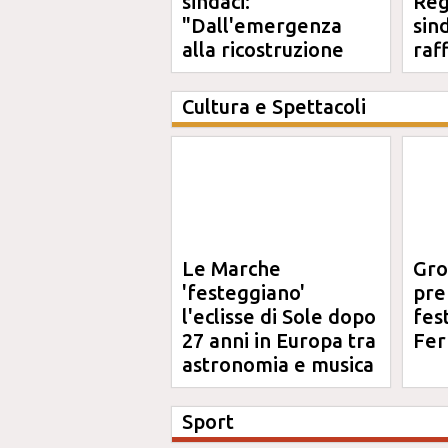
sindaci:
Reg
"Dall'emergenza
sin
alla ricostruzione
raf
definitiva"
Cultura e Spettacoli
Le Marche
Gro
'festeggiano'
pre
l'eclisse di Sole dopo
fes
27 anni in Europa tra
Fer
astronomia e musica
Sport