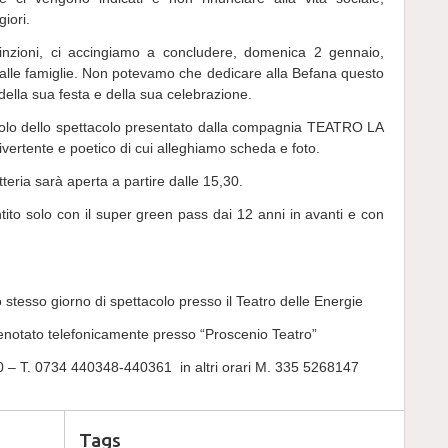
iori.
inzioni, ci accingiamo a concludere, domenica 2 gennaio,
ti alle famiglie. Non potevamo che dedicare alla Befana questo
della sua festa e della sua celebrazione.
itolo dello spettacolo presentato dalla compagnia TEATRO LA
ertente e poetico di cui alleghiamo scheda e foto.
ietteria sarà aperta a partire dalle 15,30.
ito solo con il super green pass dai 12 anni in avanti e con
lo stesso giorno di spettacolo presso il Teatro delle Energie
renotato telefonicamente presso “Proscenio Teatro”
30 – T. 0734 440348-440361 in altri orari M. 335 5268147
Tags