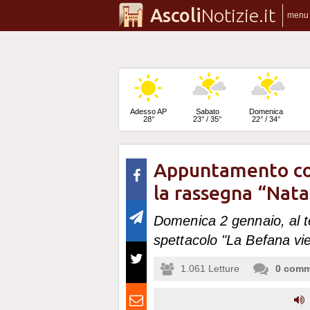
Ascoli
Notizie.it
menu
Adesso AP
Sabato
Domenica
28°
23° / 35°
22° / 34°
Appuntamento co
Lunedì
21° / 36°
la rassegna “Nata
Domenica 2 gennaio, al te
spettacolo "La Befana vie
1.061
Letture
0
comm