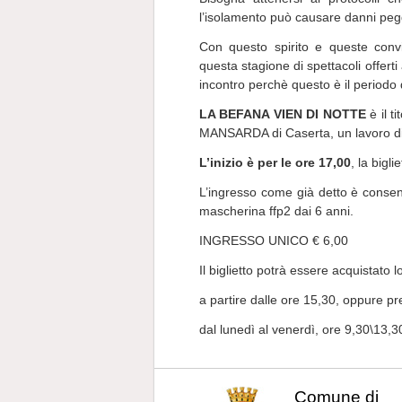
l’isolamento può causare danni pegg
Con questo spirito e queste conv
questa stagione di spettacoli offer
incontro perchè questo è il periodo 
LA BEFANA VIEN DI NOTTE
è il t
MANSARDA di Caserta, un lavoro div
L’inizio è per le ore 17,00
, la bigl
L’ingresso come già detto è consent
mascherina ffp2 dai 6 anni.
INGRESSO UNICO € 6,00
Il biglietto potrà essere acquistato 
a partire dalle ore 15,30, oppure p
dal lunedì al venerdì, ore 9,30\13,
Comune di