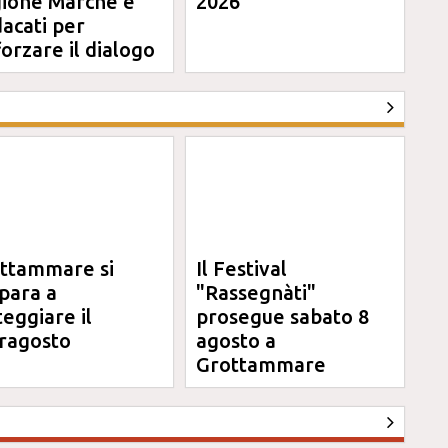
ione Marche e
2026
dacati per
forzare il dialogo
ttammare si
Il Festival
para a
"Rassegnàti"
teggiare il
prosegue sabato 8
ragosto
agosto a
Grottammare