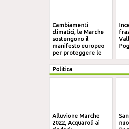
Cambiamenti
Inc
climatici, le Marche
fra
sostengono il
Val
manifesto europeo
Pog
per proteggere le
aree costiere
Politica
Alluvione Marche
San
2022, Acquaroli ai
nuo