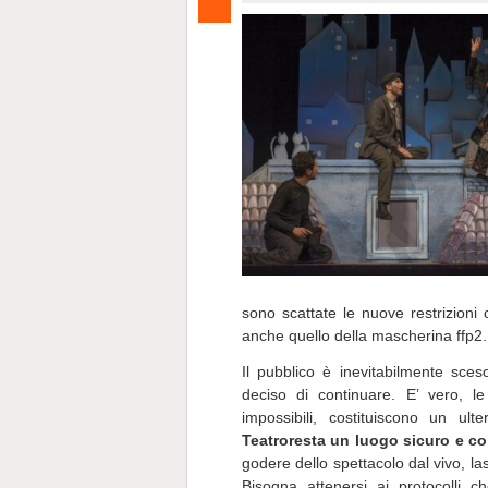
sono scattate le nuove restrizioni
anche quello della mascherina ffp2.
Il pubblico è inevitabilmente sc
deciso di continuare. E’ vero,
impossibili, costituiscono un u
Teatro
resta un luogo sicuro e co
godere dello spettacolo dal vivo, lasc
Bisogna attenersi ai protocolli c