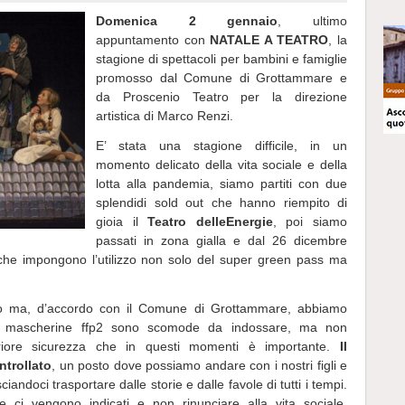
Domenica 2 gennaio
, ultimo
appuntamento con
NATALE A TEATRO
, la
stagione di spettacoli per bambini e famiglie
promosso dal Comune di Grottammare e
da Proscenio Teatro per la direzione
artistica di Marco Renzi.
E’ stata una stagione difficile, in un
momento delicato della vita sociale e della
lotta alla pandemia, siamo partiti con due
splendidi sold out che hanno riempito di
gioia il
Teatro delle
Energie
, poi siamo
passati in zona gialla e dal 26 dicembre
 che impongono l’utilizzo non solo del super green pass ma
eso ma, d’accordo con il Comune di Grottammare, abbiamo
 le mascherine ffp2 sono scomode da indossare, ma non
lteriore sicurezza che in questi momenti è importante.
Il
ntrollato
, un posto dove possiamo andare con i nostri figli e
iandoci trasportare dalle storie e dalle favole di tutti i tempi.
he ci vengono indicati e non rinunciare alla vita sociale,