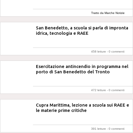
Tratto da Marche Notizie
San Benedetto, a scuola si parla di impronta
idrica, tecnologia e RAEE
458 letture -
0 commenti
Esercitazione antincendio in programma nel
porto di San Benedetto del Tronto
472 letture -
0 commenti
Cupra Marittima, lezione a scuola sui RAEE e
le materie prime critiche
391 letture -
0 commenti