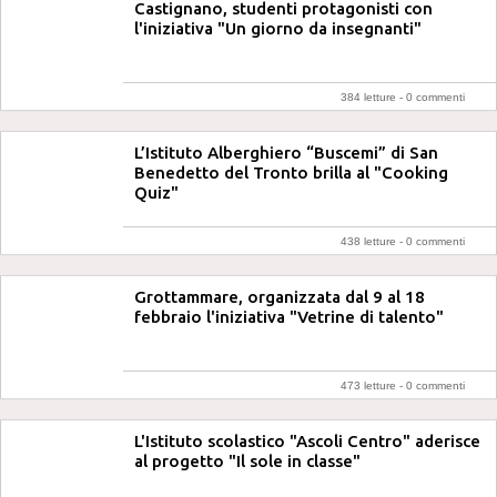
Castignano, studenti protagonisti con
l'iniziativa "Un giorno da insegnanti"
384 letture -
0 commenti
L’Istituto Alberghiero “Buscemi” di San
Benedetto del Tronto brilla al "Cooking
Quiz"
438 letture -
0 commenti
Grottammare, organizzata dal 9 al 18
febbraio l'iniziativa "Vetrine di talento"
473 letture -
0 commenti
L'Istituto scolastico "Ascoli Centro" aderisce
al progetto "Il sole in classe"