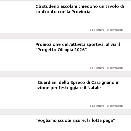
Gli studenti ascolani chiedono un tavolo di
confronto con la Provincia
634 letture -
0 commenti
Promozione dell'attività sportiva, al via il
"Progetto Olimpia 2026"
547 letture -
0 commenti
I Guardiani dello Spreco di Castignano in
azione per festeggiare il Natale
513 letture -
0 commenti
"Vogliamo scuole sicure: la lotta paga"