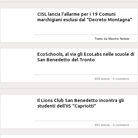
CISL lancia l'allarme per i 19 Comuni
marchigiani esclusi dal "Decreto Montagna"
Tratto da Marche Notizie
EcoSchools, al via gli EcoLabs nelle scuole di
San Benedetto del Tronto
406 letture -
0 commenti
Il Lions Club San Benedetto incontra gli
studenti dell'IIS "Capriotti"
461 letture -
0 commenti